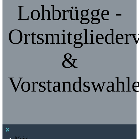
Lohbrügge -
Ortsmitgliede
&
Vorstandswahl
Moin!