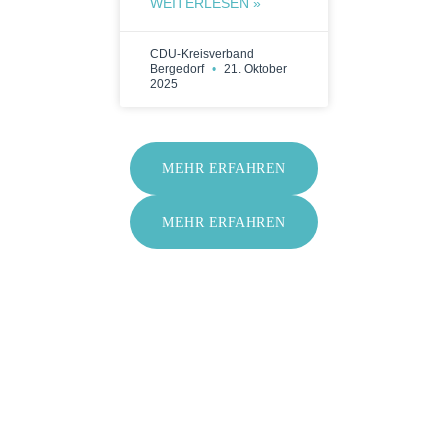
WEITERLESEN »
CDU-Kreisverband
Bergedorf
21. Oktober
2025
MEHR ERFAHREN
MEHR ERFAHREN
G
w