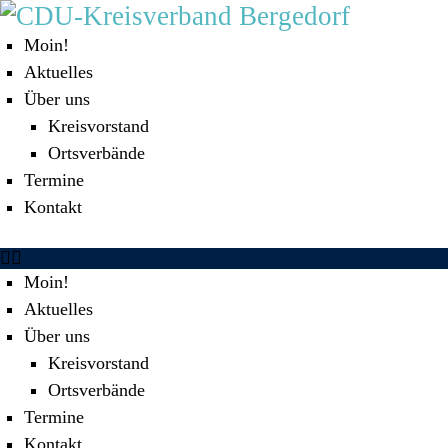
MOIN!
Moin!
Aktuelles
AKTUELLES
Über uns
Kreisvorstand
ÜBER UNS
Ortsverbände
Termine
TERMINE
Kontakt
KONTAKT
Moin!
Aktuelles
Über uns
Kreisvorstand
Ortsverbände
Termine
Kontakt