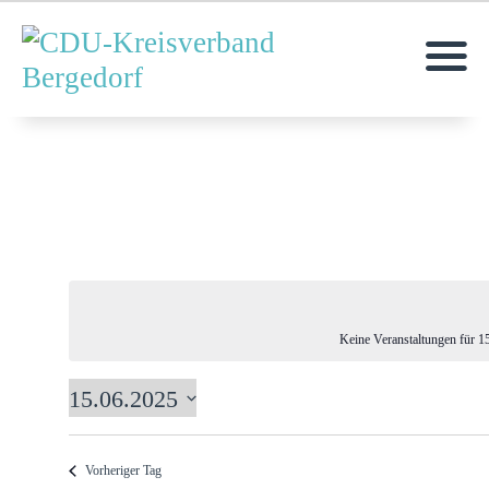
MOIN!
AKTUELLES
ÜBER UNS
TERMINE
KONTAKT
Keine Veranstaltungen für 1
15.06.2025
D
a
t
Vorheriger Tag