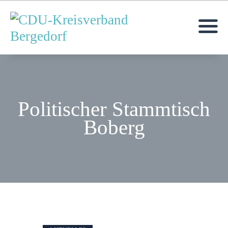
MOIN!
AKTUELLES
Politischer Stammtisch
ÜBER UNS
Boberg
TERMINE
KONTAKT