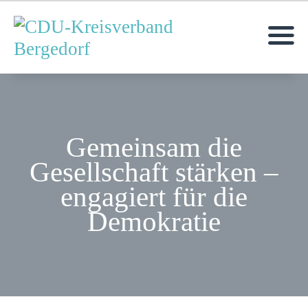
MOIN!
AKTUELLES
Gemeinsam die
ÜBER UNS
Gesellschaft stärken –
TERMINE
engagiert für die
KONTAKT
Demokratie